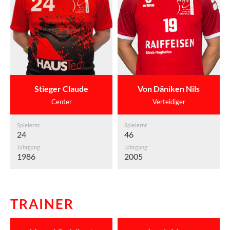
Stieger Claude
Von Däniken Nils
Center
Verteidiger
Spielernr.
Spielernr.
24
46
Jahrgang
Jahrgang
1986
2005
TRAINER