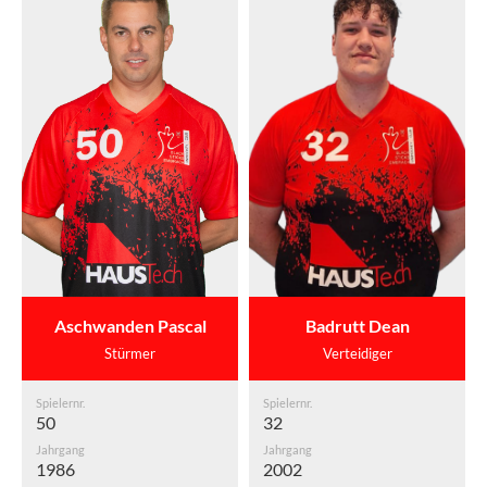
Aschwanden Pascal
Badrutt Dean
Stürmer
Verteidiger
Spielernr.
Spielernr.
50
32
Jahrgang
Jahrgang
1986
2002