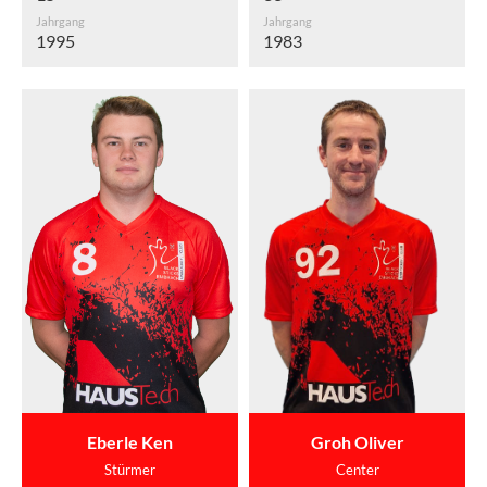
Jahrgang
Jahrgang
1995
1983
Eberle Ken
Groh Oliver
Stürmer
Center