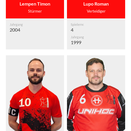
Lempen Timon
Lupo Roman
Stürmer
Verteidiger
Jahrgang
Spielernr.
2004
4
Jahrgang
1999