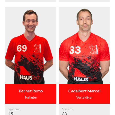
Bernet Remo
Cadalbert Marcel
Torhüter
Verteidiger
Spielernr.
Spielernr.
15
33