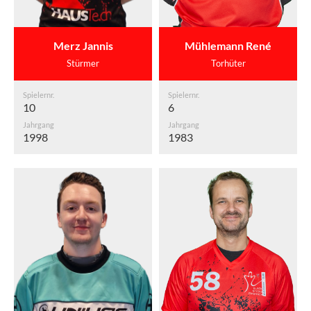
Merz Jannis
Mühlemann René
Stürmer
Torhüter
Spielernr.
Spielernr.
10
6
Jahrgang
Jahrgang
1998
1983