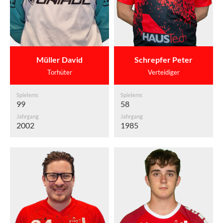
Müller David
Schrepfer Peter
Torhüter
Verteidiger
Spielernr.
Spielernr.
99
58
Jahrgang
Jahrgang
2002
1985